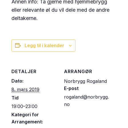
Annen info: Ta gjerne med hjemmebrygg
eller relevante øl du vil dele med de andre
deltakerne.
Legg til i kalender
DETALJER
ARRANGØR
Dato:
Norbrygg Rogaland
E-post
8. mars 2019
rogaland@norbrygg.
Tid
no
19:00–23:00
Kategori for
Arrangement: