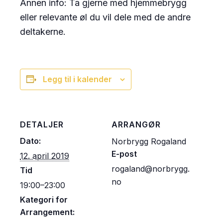
Annen info: Ta gjerne med hjemmebrygg
eller relevante øl du vil dele med de andre
deltakerne.
Legg til i kalender
DETALJER
ARRANGØR
Dato:
Norbrygg Rogaland
E-post
12. april 2019
rogaland@norbrygg.
Tid
no
19:00–23:00
Kategori for
Arrangement: