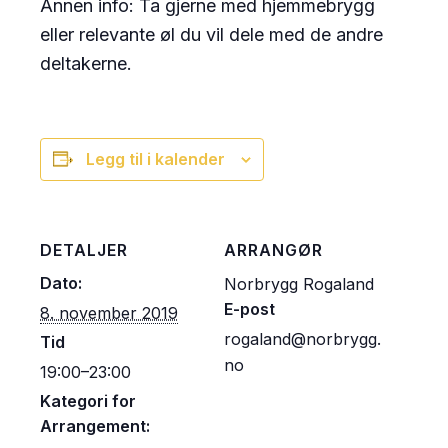
Annen info: Ta gjerne med hjemmebrygg
eller relevante øl du vil dele med de andre
deltakerne.
Legg til i kalender
DETALJER
ARRANGØR
Dato:
Norbrygg Rogaland
E-post
8. november 2019
rogaland@norbrygg.
Tid
no
19:00–23:00
Kategori for
Arrangement: