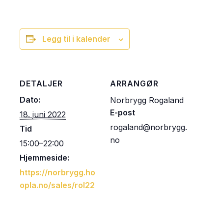
Legg til i kalender
DETALJER
ARRANGØR
Dato:
Norbrygg Rogaland
E-post
18. juni 2022
rogaland@norbrygg.
Tid
no
15:00–22:00
Hjemmeside:
https://norbrygg.ho
opla.no/sales/rol22