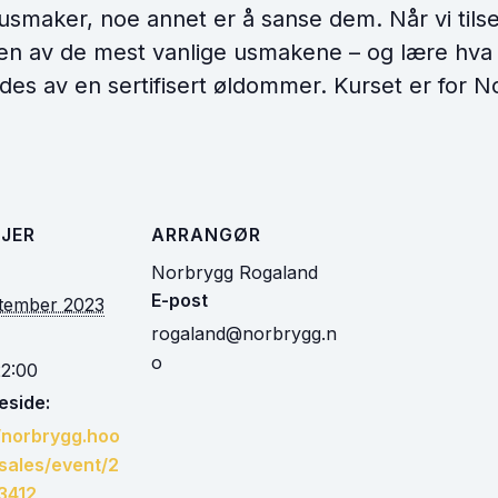
m usmaker, noe annet er å sanse dem. Når vi tils
noen av de mest vanlige usmakene – og lære hva
des av en sertifisert øldommer. Kurset er for
JER
ARRANGØR
Norbrygg Rogaland
E-post
ptember 2023
rogaland@norbrygg.n
o
22:00
side:
//norbrygg.hoo
/sales/event/2
3412