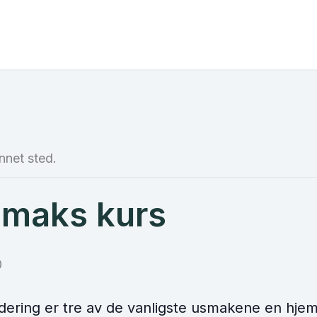
nnet sted.
smaks kurs
0
idering er tre av de vanligste usmakene en hj