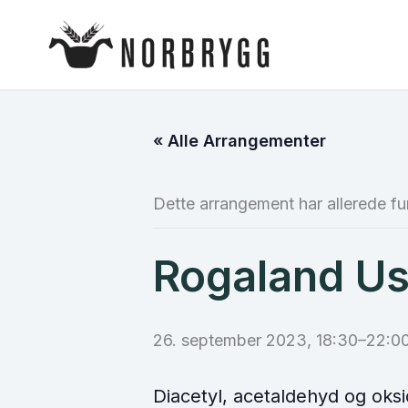
Hopp
rett
til
innholdet
« Alle Arrangementer
Dette arrangement har allerede fu
Rogaland U
26. september 2023, 18:30
–
22:0
Diacetyl, acetaldehyd og oks