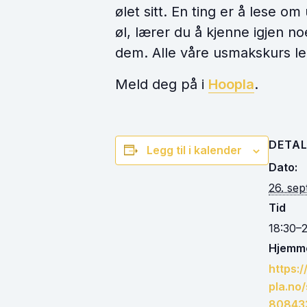
ølet sitt. En ting er å lese o
øl, lærer du å kjenne igjen 
dem. Alle våre usmakskurs le
Meld deg på i
Hoopla
.
DETAL
Legg til i kalender
Dato:
26. se
Tid
18:30–
Hjemme
https:
pla.no
80843