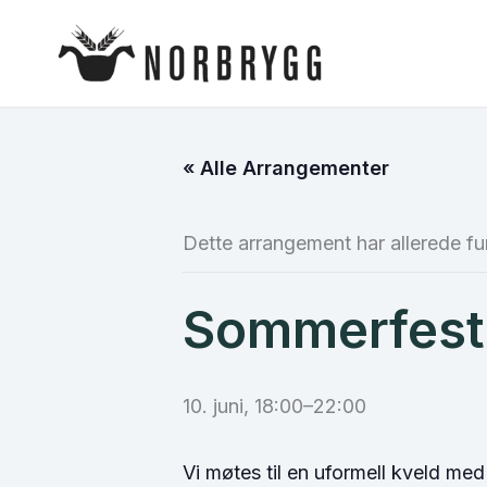
Hopp
rett
til
innholdet
« Alle Arrangementer
Dette arrangement har allerede fu
Sommerfest 
10. juni, 18:00
–
22:00
Vi møtes til en uformell kveld me