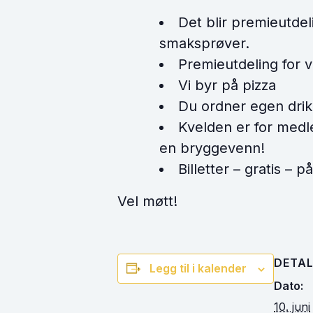
Det blir premieutdel
smaksprøver.
Premieutdeling for 
Vi byr på pizza
Du ordner egen dri
Kvelden er for med
en bryggevenn!
Billetter – gratis – p
Vel møtt!
DETAL
Legg til i kalender
Dato:
10. juni