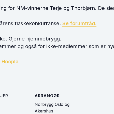
ing for NM-vinnerne Terje og Thorbjørn. De sier
vårens flaskekonkurranse.
Se forumtråd.
kke. Gjerne hjemmebrygg.
lemmer og også for ikke-medlemmer som er nys
å
Hoopla
JER
ARRANGØR
Norbrygg Oslo og
Akershus