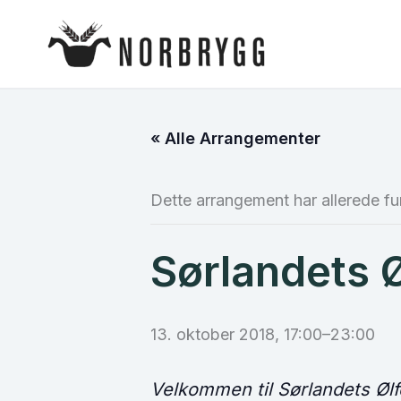
Hopp
rett
til
innholdet
« Alle Arrangementer
Dette arrangement har allerede fu
Sørlandets Ø
13. oktober 2018, 17:00
–
23:00
Velkommen til Sørlandets Ølf