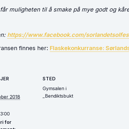
får muligheten til å smake på mye godt og kår
en:
https://www.
facebook.com/
sorlandetsolfes
ransen finnes her:
Flaskekonkurranse: Sørland
JER
STED
Gymsalen i
_Bendiktsbukt
ober 2018
23:00
i for