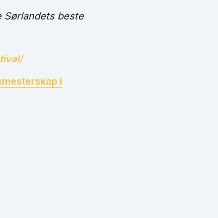
e Sørlandets beste
tival/
smesterskap i