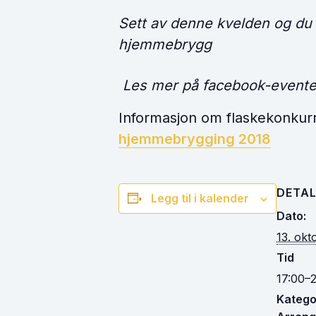
Sett av denne kvelden og du 
hjemmebrygg
Les mer på facebook-event
Informasjon om flaskekonkur
hjemmebrygging 2018
DETAL
Legg til i kalender
Dato:
13. okt
Tid
17:00–
Kategor