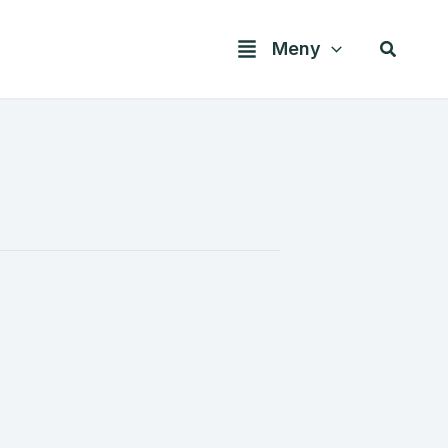
Søk
Meny
!