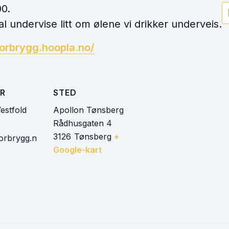
00.
 undervise litt om ølene vi drikker underveis.
norbrygg.hoopla.no/
R
STED
estfold
Apollon Tønsberg
Rådhusgaten 4
3126
Tønsberg
+
orbrygg.n
Google-kart