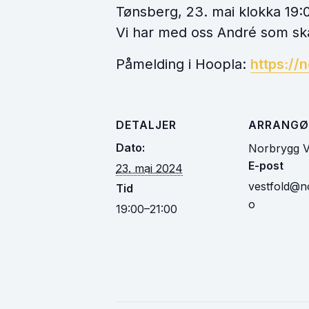
Tønsberg, 23. mai klokka 19:
Vi har med oss André som skal
Påmelding i Hoopla:
https://
DETALJER
ARRANGØ
Dato:
Norbrygg V
E-post
23. mai 2024
vestfold@n
Tid
o
19:00–21:00