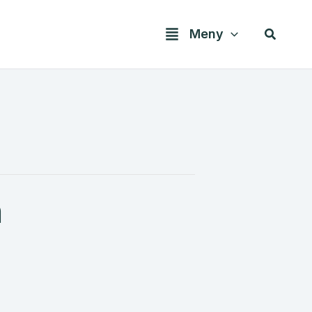
Søk
Meny
n