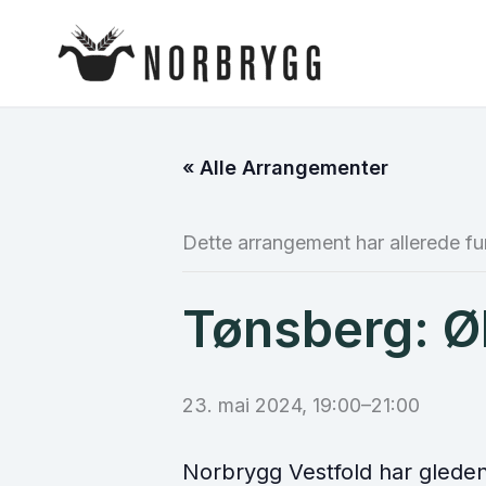
Hopp
rett
til
innholdet
« Alle Arrangementer
Dette arrangement har allerede fu
Tønsberg: Ø
23. mai 2024, 19:00
–
21:00
Norbrygg Vestfold har gleden 