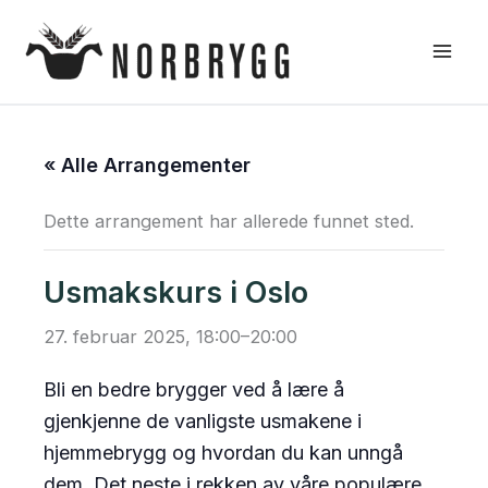
Hopp
rett
til
innholdet
« Alle Arrangementer
Dette arrangement har allerede funnet sted.
Usmakskurs i Oslo
27. februar 2025, 18:00
–
20:00
Bli en bedre brygger ved å lære å
gjenkjenne de vanligste usmakene i
hjemmebrygg og hvordan du kan unngå
dem. Det neste i rekken av våre populære