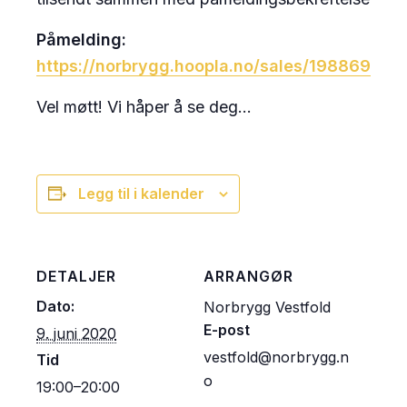
Påmelding:
https://norbrygg.hoopla.no/sales/198869973
Vel møtt! Vi håper å se deg…
Legg til i kalender
DETALJER
ARRANGØR
Dato:
Norbrygg Vestfold
E-post
9. juni 2020
vestfold@norbrygg.n
Tid
o
19:00–20:00