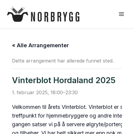
Hopp
rett
til
innholdet
« Alle Arrangementer
Dette arrangement har allerede funnet sted.
Vinterblot Hordaland 2025
1. februar 2025, 18:00
–
23:30
Velkommen til årets Vinterblot. Vinterblot er som v
treffpunkt for hjemmebryggere og andre interess
gangen satser vi på å servere ølgryte/portergry
og tilbehør. Vi har helt sikkert mer enn nok mat, m