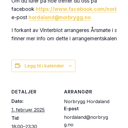
Om du lurer på noe treffer du oss på
facebook
https://www.facebook.com/norbryg
e-post
hordaland@norbrygg.no
I forkant av Vinterblot arrangeres Årsmøte i sam
finner mer info om dette i arrangementskalendere
Legg til i kalender
DETALJER
ARRANGØR
Dato:
Norbrygg Hordaland
E-post
1. februar 2025
hordaland@norbryg
Tid
g.no
18:00–23:30