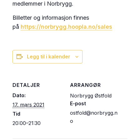
medlemmer i Norbrygg.
Billetter og informasjon finnes
på
https://norbrygg.hoopla.no/sales
Legg til i kalender
DETALJER
ARRANGØR
Dato:
Norbrygg Østfold
E-post
17. mars 2021
ostfold@norbrygg.n
Tid
o
20:00–21:30