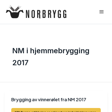
Hopp
rett
til
innholdet
NM i hjemmebrygging
2017
Brygging av vinnerølet fra NM 2017