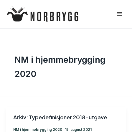
Hopp
rett
til
innholdet
NM i hjemmebrygging
2020
Arkiv: Typedefinisjoner 2018-utgave
NM i hjemmebrygging 2020
15. august 2021