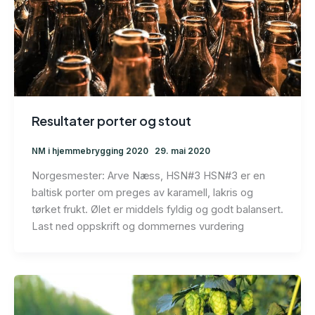
Resultater porter og stout
NM i hjemmebrygging 2020
29. mai 2020
Norgesmester: Arve Næss, HSN#3 HSN#3 er en
baltisk porter om preges av karamell, lakris og
tørket frukt. Ølet er middels fyldig og godt balansert.
Last ned oppskrift og dommernes vurdering