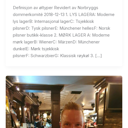
Definisjon av øltyper Revidert av Norbryggs
dommerkomité 2018-12-13 1. LYS LAGERA: Moderne
lys lagerB: Internasjonal lagerC: Tsjekkisk
pilsnerD: Tysk pilsnerE: Münchener hellesF: Norsk
pilsner butikk-klasse 2. MØRK LAGER A: Moderne
mørk lagerB: WienerC: MärzenD: Münchener
dunkelE: Mørk tsjekkisk
pilsnerF: SchwarzbierG: Klassisk røykøl 3. […]