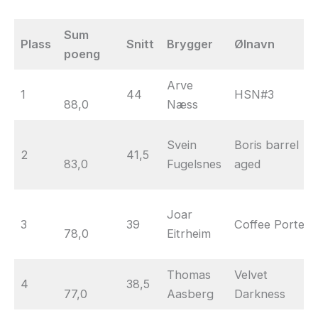
Sum
Plass
Snitt
Brygger
Ølnavn
poeng
Arve
1
44
HSN#3
88,0
Næss
Svein
Boris barrel
2
41,5
83,0
Fugelsnes
aged
Joar
3
39
Coffee Porter
78,0
Eitrheim
Thomas
Velvet
4
38,5
77,0
Aasberg
Darkness