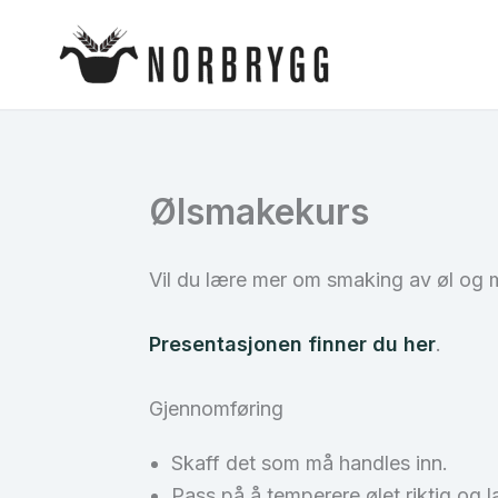
Hopp
rett
til
innholdet
Ølsmakekurs
Vil du lære mer om smaking av øl og 
Presentasjonen finner du her
.
Gjennomføring
Skaff det som må handles inn.
Pass på å temperere ølet riktig og la