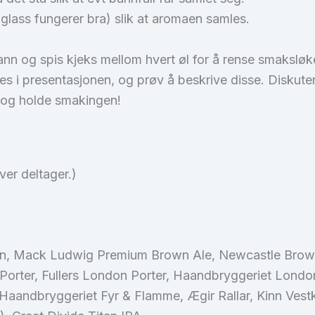
nglass fungerer bra) slik at aromaen samles.
vann og spis kjeks mellom hvert øl for å rense smaksløk
s i presentasjonen, og prøv å beskrive disse. Diskuter
d og holde smakingen!
hver deltager.)
own, Mack Ludwig Premium Brown Ale, Newcastle Brown
 Porter, Fullers London Porter, Haandbryggeriet London
, Haandbryggeriet Fyr & Flamme, Ægir Rallar, Kinn Vest