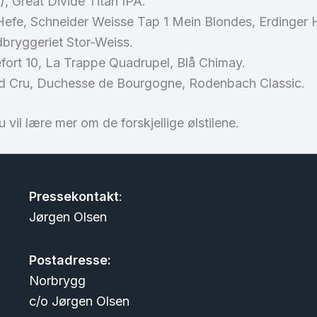
, Great Divide Titan IPA.
Hefe, Schneider Weisse Tap 1 Mein Blondes, Erdinger
bryggeriet Stor-Weiss.
efort 10, La Trappe Quadrupel, Blå Chimay.
nd Cru, Duchesse de Bourgogne, Rodenbach Classic.
vil lære mer om de forskjellige ølstilene.
Pressekontakt
:
Jørgen Olsen
Postadresse:
Norbrygg
c/o Jørgen Olsen