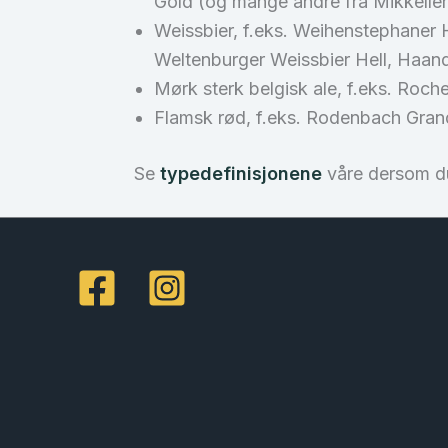
Gold (og mange andre fra Mikkeller)
Weissbier, f.eks. Weihenstephaner 
Weltenburger Weissbier Hell, Haand
Mørk sterk belgisk ale, f.eks. Roch
Flamsk rød, f.eks. Rodenbach Gra
Se
typedefinisjonene
våre dersom du 