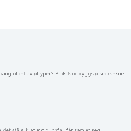
mangfoldet av øltyper? Bruk Norbryggs ølsmakekurs!
 det stå slik at evt bunnfall får samlet seg.