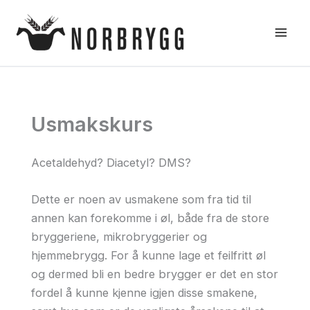
Hopp
rett
til
innholdet
Usmakskurs
Acetaldehyd? Diacetyl? DMS?
Dette er noen av usmakene som fra tid til
annen kan forekomme i øl, både fra de store
bryggeriene, mikrobryggerier og
hjemmebrygg. For å kunne lage et feilfritt øl
og dermed bli en bedre brygger er det en stor
fordel å kunne kjenne igjen disse smakene,