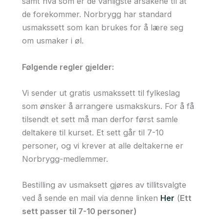
samt hva som er de vanligste årsakene til at
de forekommer. Norbrygg har standard
usmakssett som kan brukes for å lære seg
om usmaker i øl.
Følgende regler gjelder:
Vi sender ut gratis usmakssett til fylkeslag
som ønsker å arrangere usmakskurs. For å få
tilsendt et sett må man derfor først samle
deltakere til kurset. Et sett går til 7-10
personer, og vi krever at alle deltakerne er
Norbrygg-medlemmer.
Bestilling av usmaksett gjøres av tillitsvalgte
ved å sende en mail via denne linken
Her
(
Ett
sett passer til 7-10 personer)