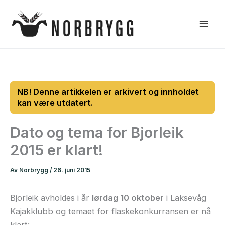
Hopp
rett
til
innholdet
Dato og tema for Bjorleik
2015 er klart!
Av
Norbrygg
/
26. juni 2015
Bjorleik avholdes i år
lørdag 10 oktober
i Laksevåg
Kajakklubb og temaet for flaskekonkurransen er nå