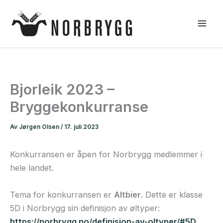
Hopp
rett
til
innholdet
Bjorleik 2023 –
Bryggekonkurranse
Av
Jørgen Olsen
/
17. juli 2023
Konkurransen er åpen for Norbrygg medlemmer i
hele landet.
Tema for konkurransen er
Altbier
. Dette er klasse
5D i Norbrygg sin definisjon av øltyper:
https://norbrygg.no/definisjon-av-oltyper/#5D