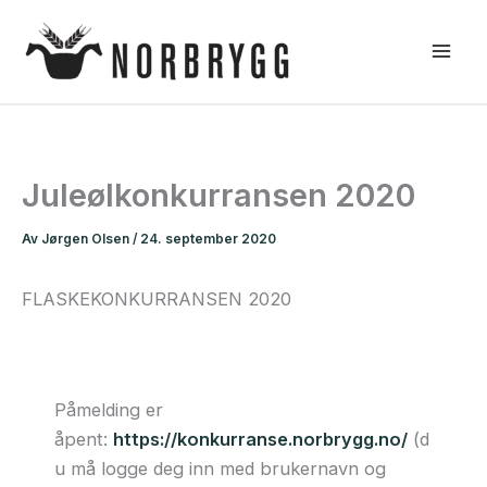
Hopp
rett
til
innholdet
Juleølkonkurransen 2020
Av
Jørgen Olsen
/
24. september 2020
FLASKEKONKURRANSEN 2020
Påmelding er
åpent:
https://konkurranse.norbrygg.no/
(d
u må logge deg inn med brukernavn og