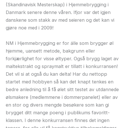
(Skandinavisk Mesterskap) i Hjemmebrygging i
Danmark senere denne våren. Ifjor var det igjen
danskene som stakk av med seieren og det kan vi
gjøre noe med i 2009!
NM i Hjemmebrygging er for álle som brygger øl
hjemme, uansett metode, bakgrunn eller
forkjærlighet for visse øltyper. Også brygg laget av
maltekstrakt og spraymalt er tillatt i konkurransen!
Det vil si at også du kan delta! Har du nettopp
startet med hobbyen så kan det knapt tenkes en
bedre anledning til å få ølet sitt testet av utdannede
ølsmakere (medlemmene i dommerpanelet) eller av
en stor og divers mengde besøkere som kan gi
brygget ditt mange poeng i publikums favoritt-
klassen. I denne konkurransen finnes det ingen
tapere, for alle vil få konstruktive tilbakemeldinger