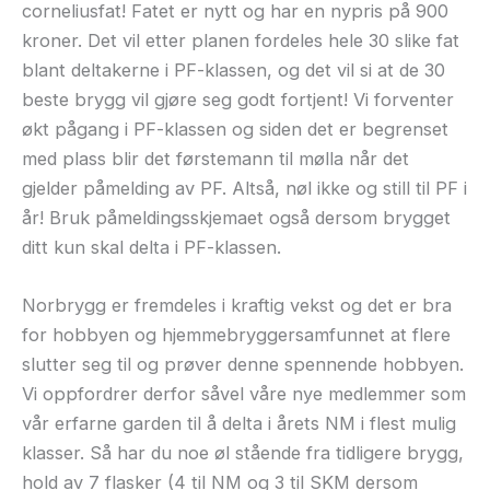
corneliusfat! Fatet er nytt og har en nypris på 900
kroner. Det vil etter planen fordeles hele 30 slike fat
blant deltakerne i PF-klassen, og det vil si at de 30
beste brygg vil gjøre seg godt fortjent! Vi forventer
økt pågang i PF-klassen og siden det er begrenset
med plass blir det førstemann til mølla når det
gjelder påmelding av PF. Altså, nøl ikke og still til PF i
år! Bruk påmeldingsskjemaet også dersom brygget
ditt kun skal delta i PF-klassen.
Norbrygg er fremdeles i kraftig vekst og det er bra
for hobbyen og hjemmebryggersamfunnet at flere
slutter seg til og prøver denne spennende hobbyen.
Vi oppfordrer derfor såvel våre nye medlemmer som
vår erfarne garden til å delta i årets NM i flest mulig
klasser. Så har du noe øl stående fra tidligere brygg,
hold av 7 flasker (4 til NM og 3 til SKM dersom