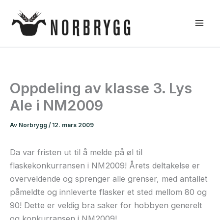
Hopp
rett
til
innholdet
Oppdeling av klasse 3. Lys
Ale i NM2009
Av
Norbrygg
/
12. mars 2009
Da var fristen ut til å melde på øl til
flaskekonkurransen i NM2009! Årets deltakelse er
overveldende og sprenger alle grenser, med antallet
påmeldte og innleverte flasker et sted mellom 80 og
90! Dette er veldig bra saker for hobbyen generelt
og konkurransen i NM2009!