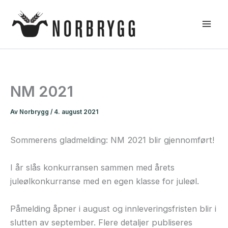
Hopp
rett
til
innholdet
NM 2021
Av
Norbrygg
/
4. august 2021
Sommerens gladmelding: NM 2021 blir gjennomført!
I år slås konkurransen sammen med årets
juleølkonkurranse med en egen klasse for juleøl.
Påmelding åpner i august og innleveringsfristen blir i
slutten av september. Flere detaljer publiseres