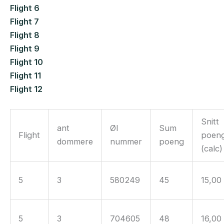
Flight 6
Flight 7
Flight 8
Flight 9
Flight 10
Flight 11
Flight 12
Snitt
ant
Øl
Sum
Flight
poen
dommere
nummer
poeng
(calc)
5
3
580249
45
15,00
5
3
704605
48
16,00