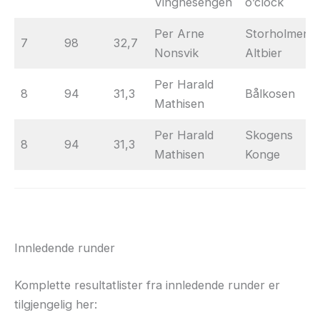
Vingnesengen
o’clock
Per Arne
Storholmens
7
98
32,7
Nonsvik
Altbier
Per Harald
8
94
31,3
Bålkosen
Mathisen
Per Harald
Skogens
8
94
31,3
Mathisen
Konge
Innledende runder
Komplette resultatlister fra innledende runder er
tilgjengelig her: