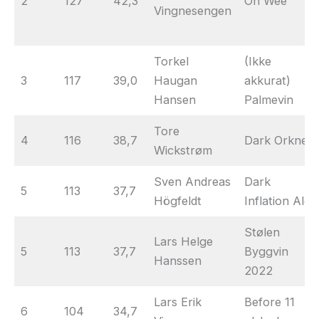
2
127
42,3
Oh Wee
Vingnesengen
Torkel
(Ikke
3
117
39,0
Haugan
akkurat)
Hansen
Palmevin
Tore
4
116
38,7
Dark Orkney
Wickstrøm
Sven Andreas
Dark
5
113
37,7
Högfeldt
Inflation Ale
Stølen
Lars Helge
5
113
37,7
Byggvin
Hanssen
2022
Lars Erik
Before 11
6
104
34,7