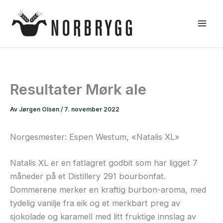
Hopp
rett
til
innholdet
Resultater Mørk ale
Av
Jørgen Olsen
/
7. november 2022
Norgesmester: Espen Westum, «Natalis XL»
Natalis XL er en fatlagret godbit som har ligget 7
måneder på et Distillery 291 bourbonfat.
Dommerene merker en kraftig burbon-aroma, med
tydelig vanilje fra eik og et merkbart preg av
sjokolade og karamell med litt fruktige innslag av