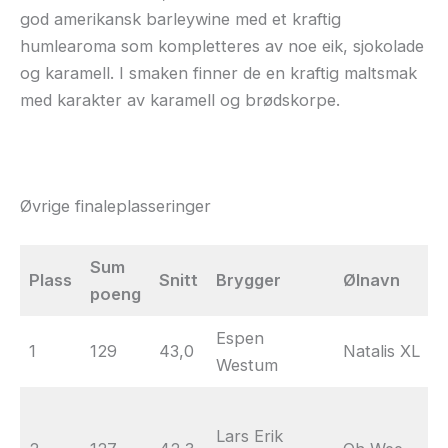
god amerikansk barleywine med et kraftig
humlearoma som kompletteres av noe eik, sjokolade
og karamell. I smaken finner de en kraftig maltsmak
med karakter av karamell og brødskorpe.
Øvrige finaleplasseringer
Sum
Plass
Snitt
Brygger
Ølnavn
poeng
Espen
1
129
43,0
Natalis XL
Westum
Lars Erik