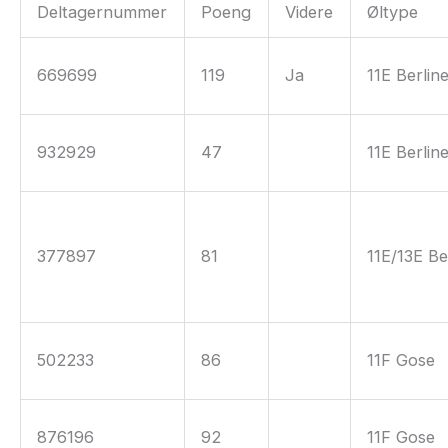
Deltagernummer
Poeng
Videre
Øltype
669699
119
Ja
11E Berlin
932929
47
11E Berlin
377897
81
11E/13E B
502233
86
11F Gose
876196
92
11F Gose