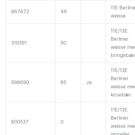
11E Berlin
667472
49
weisse
11E/13E
Berliner
319391
50
weisse me
bringebæ
11E/13E
Berliner
998690
85
Ja
weisse me
kirsebær
11E/13E
Berliner
800537
0
weisse me
moreller