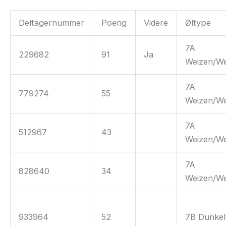
Deltagernummer
Poeng
Videre
Øltype
7A
229682
91
Ja
Weizen/We
7A
779274
55
Weizen/We
7A
512967
43
Weizen/We
7A
828640
34
Weizen/We
933964
52
7B Dunkel