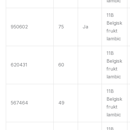
lambic
11B
Belgisk
950602
75
Ja
frukt
lambic
11B
Belgisk
620431
60
frukt
lambic
11B
Belgisk
567464
49
frukt
lambic
11B