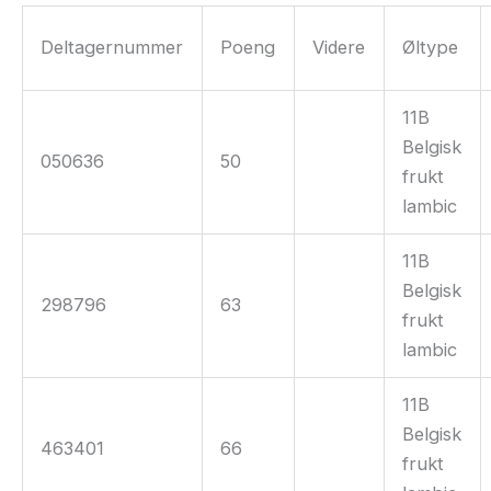
Deltagernummer
Poeng
Videre
Øltype
11B
Belgisk
050636
50
frukt
lambic
11B
Belgisk
298796
63
frukt
lambic
11B
Belgisk
463401
66
frukt