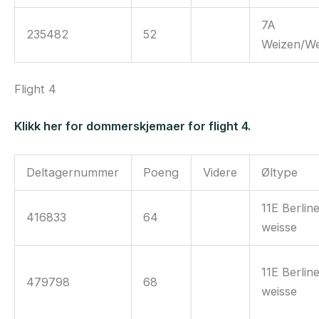
7A
235482
52
Weizen/We
Flight 4
Klikk her for dommerskjemaer for flight 4.
Deltagernummer
Poeng
Videre
Øltype
11E Berlin
416833
64
weisse
11E Berlin
479798
68
weisse