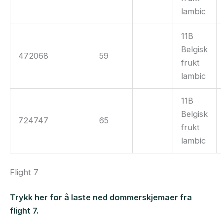
lambic
11B
Belgisk
472068
59
frukt
lambic
11B
Belgisk
724747
65
frukt
lambic
Flight 7
Trykk her for å laste ned dommerskjemaer fra
flight 7.