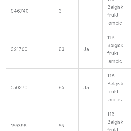
Belgisk
946740
3
frukt
lambic
11B
Belgisk
921700
83
Ja
frukt
lambic
11B
Belgisk
550370
85
Ja
frukt
lambic
11B
Belgisk
155396
55
frukt