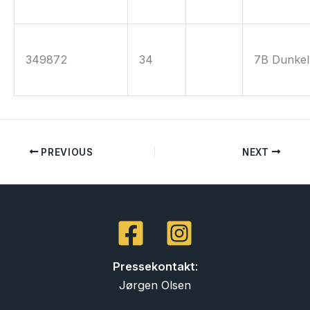
349872
34
7B Dunkel
PREVIOUS
NEXT
Pressekontakt
:
Jørgen Olsen