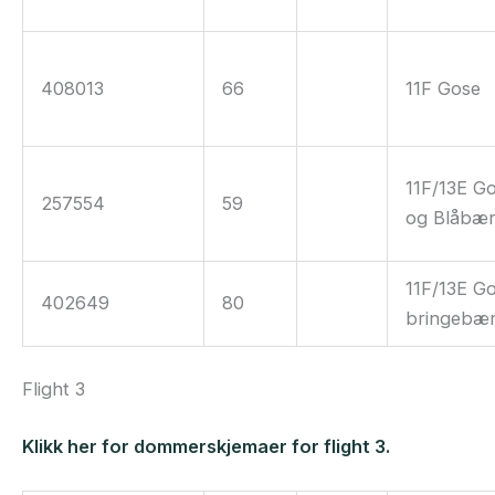
408013
66
11F Gose
11F/13E G
257554
59
og Blåbæ
11F/13E G
402649
80
bringebær
Flight 3
Klikk her for dommerskjemaer for flight 3.