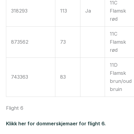
11C
318293
113
Ja
Flamsk
rød
11C
873562
73
Flamsk
rød
11D
Flamsk
743363
83
brun/oud
bruin
Flight 6
Klikk her for dommerskjemaer for flight 6.