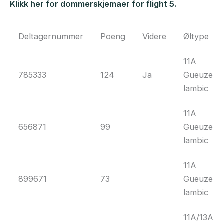
Klikk her for dommerskjemaer for flight 5.
Deltagernummer
Poeng
Videre
Øltype
11A
785333
124
Ja
Gueuze
lambic
11A
656871
99
Gueuze
lambic
11A
899671
73
Gueuze
lambic
11A/13A