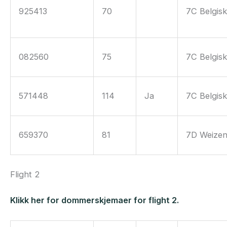
925413
70
7C Belgisk
082560
75
7C Belgisk
571448
114
Ja
7C Belgisk
659370
81
7D Weize
Flight 2
Klikk her for dommerskjemaer for flight 2.