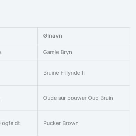
Ølnavn
s
Gamle Bryn
Bruine Frilynde II
n
Oude sur bouwer Oud Bruin
Högfeldt
Pucker Brown