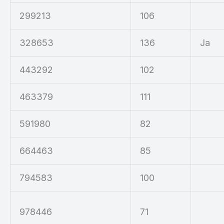
299213
106
328653
136
Ja
443292
102
463379
111
591980
82
664463
85
794583
100
978446
71