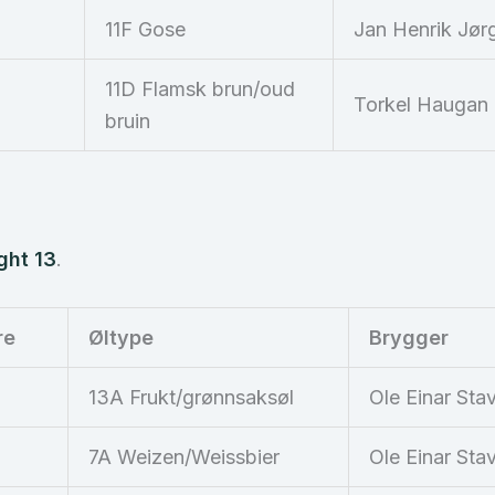
11F Gose
Jan Henrik Jør
11D Flamsk brun/oud
Torkel Haugan
bruin
ght 13
.
re
Øltype
Brygger
13A Frukt/grønnsaksøl
Ole Einar Sta
7A Weizen/Weissbier
Ole Einar Sta