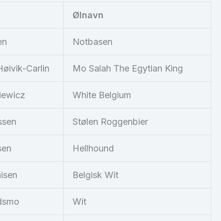
Ølnavn
en
Notbasen
øivik-Carlin
Mo Salah The Egytian King
iewicz
White Belgium
ssen
Stølen Roggenbier
sen
Hellhound
isen
Belgisk Wit
ndsmo
Wit