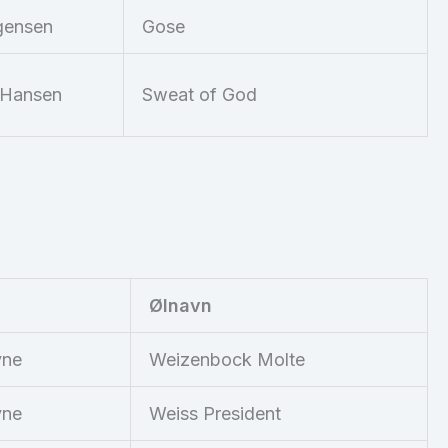
gensen
Gose
 Hansen
Sweat of God
Ølnavn
vne
Weizenbock Molte
vne
Weiss President