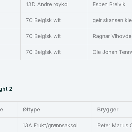
13D Andre røykøl
Espen Breivik
7C Belgisk wit
geir skansen kl
7C Belgisk wit
Ragnar Vihovde
7C Belgisk wit
Ole Johan Tenn
ght 2
.
re
Øltype
Brygger
13A Frukt/grønnsaksøl
Peter Marius 