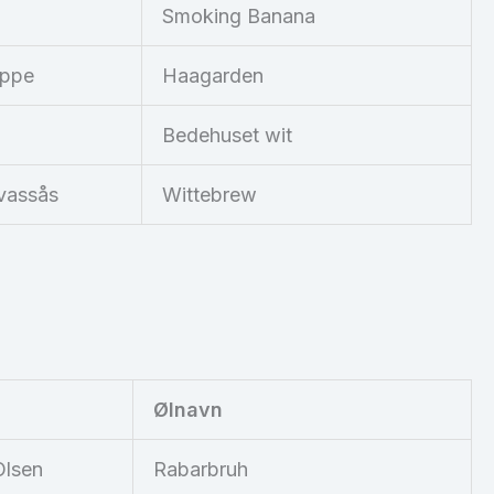
Smoking Banana
eppe
Haagarden
Bedehuset wit
vassås
Wittebrew
Ølnavn
Olsen
Rabarbruh