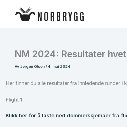
Hopp
rett
til
innholdet
NM 2024: Resultater hvete
Av
Jørgen Olsen
/
4. mai 2024
Her finner du alle resultater fra innledende runder i k
Flight 1
Klikk her for å laste ned dommerskjemaer fra fli