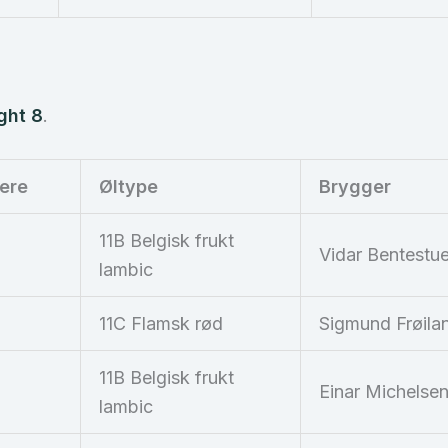
ght 8
.
ere
Øltype
Brygger
11B Belgisk frukt
Vidar Bentestu
lambic
11C Flamsk rød
Sigmund Frøila
11B Belgisk frukt
Einar Michelse
lambic