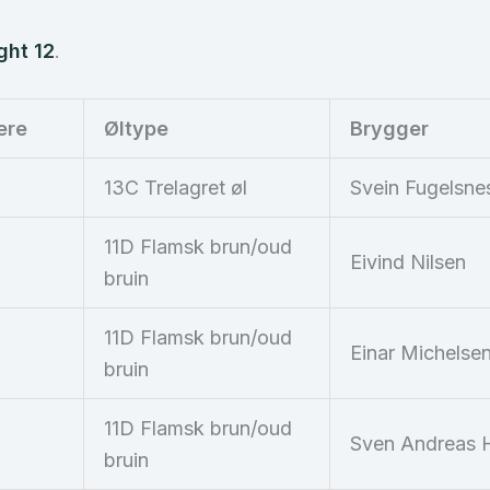
ght 12
.
ere
Øltype
Brygger
13C Trelagret øl
Svein Fugelsne
11D Flamsk brun/oud
Eivind Nilsen
bruin
11D Flamsk brun/oud
Einar Michelse
bruin
11D Flamsk brun/oud
Sven Andreas 
bruin