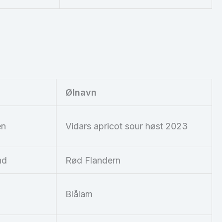
Ølnavn
en
Vidars apricot sour høst 2023
nd
Rød Flandern
n
Blålam