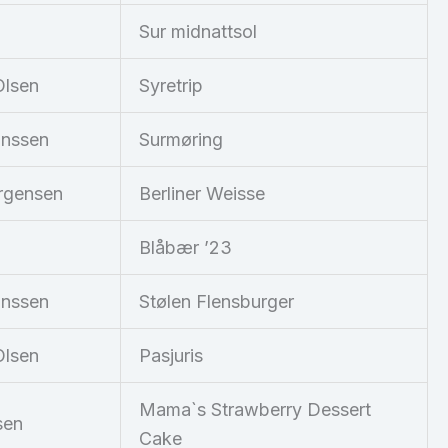
Sur midnattsol
Olsen
Syretrip
anssen
Surmøring
rgensen
Berliner Weisse
Blåbær ’23
anssen
Stølen Flensburger
Olsen
Pasjuris
Mama`s Strawberry Dessert
sen
Cake