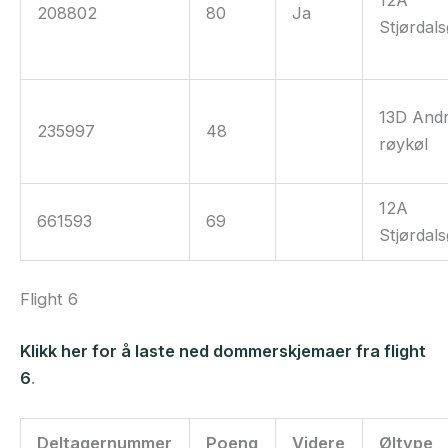
12A
208802
80
Ja
Stjørdals
13D And
235997
48
røykøl
12A
661593
69
Stjørdals
Flight 6
Klikk her for å laste ned dommerskjemaer fra flight
6
.
Deltagernummer
Poeng
Videre
Øltype