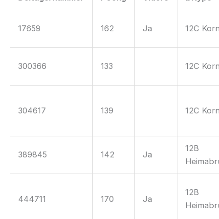
17659
162
Ja
12C Korn
300366
133
12C Korn
304617
139
12C Korn
12B
389845
142
Ja
Heimabr
12B
444711
170
Ja
Heimabr