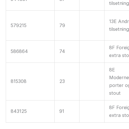
tilsetnin
13E And
579215
79
tilsetnin
8F Forei
586864
74
extra st
8E
Modern
815308
23
porter o
stout
8F Forei
843125
91
extra st