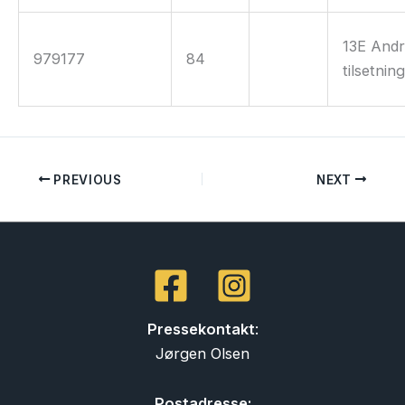
13E And
979177
84
tilsetnin
PREVIOUS
NEXT
Pressekontakt
:
Jørgen Olsen
Postadresse: