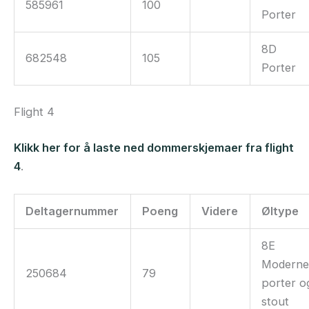
585961
100
Porter
8D
682548
105
Porter
Flight 4
Klikk her for å laste ned dommerskjemaer fra flight
4
.
Deltagernummer
Poeng
Videre
Øltype
8E
Modern
250684
79
porter o
stout