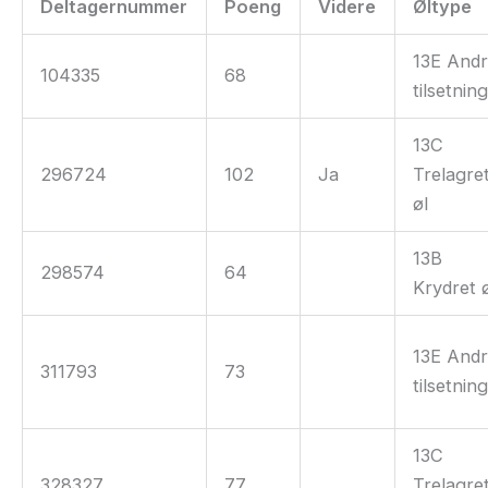
Deltagernummer
Poeng
Videre
Øltype
13E And
104335
68
tilsetnin
13C
296724
102
Ja
Trelagre
øl
13B
298574
64
Krydret 
13E And
311793
73
tilsetnin
13C
328327
77
Trelagre