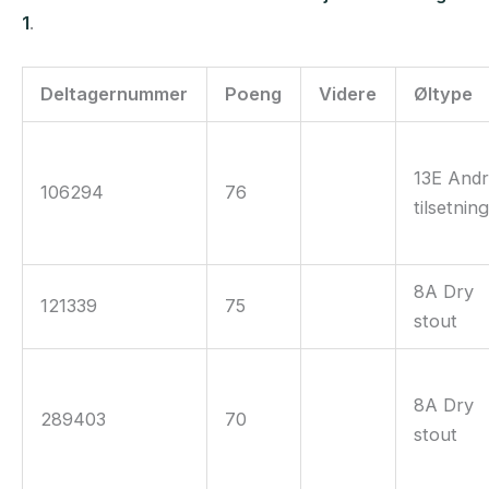
1
.
Deltagernummer
Poeng
Videre
Øltype
13E And
106294
76
tilsetnin
8A Dry
121339
75
stout
8A Dry
289403
70
stout