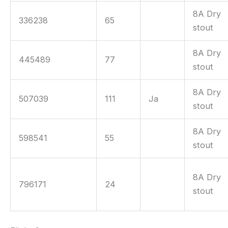
8A Dry
336238
65
stout
8A Dry
445489
77
stout
8A Dry
507039
111
Ja
stout
8A Dry
598541
55
stout
8A Dry
796171
24
stout