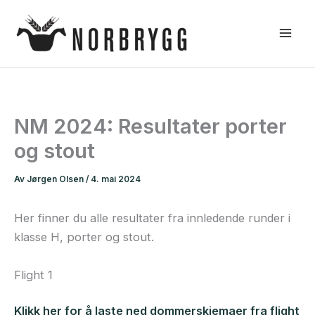
Hopp
rett
til
innholdet
NM 2024: Resultater porter
og stout
Av
Jørgen Olsen
/
4. mai 2024
Her finner du alle resultater fra innledende runder i
klasse H, porter og stout.
Flight 1
Klikk her for å laste ned dommerskjemaer fra flight