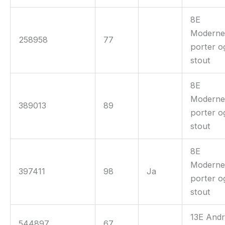
8E
Modern
258958
77
porter o
stout
8E
Modern
389013
89
porter o
stout
8E
Modern
397411
98
Ja
porter o
stout
13E And
544897
67