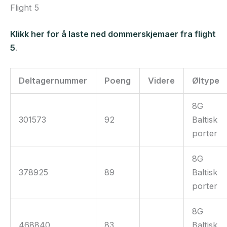
Flight 5
Klikk her for å laste ned dommerskjemaer fra flight
5
.
Deltagernummer
Poeng
Videre
Øltype
8G
301573
92
Baltisk
porter
8G
378925
89
Baltisk
porter
8G
468840
83
Baltisk