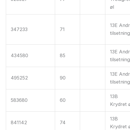
øl
13E And
347233
71
tilsetnin
13E And
434580
85
tilsetnin
13E And
495252
90
tilsetnin
13B
583680
60
Krydret 
13B
841142
74
Krydret 