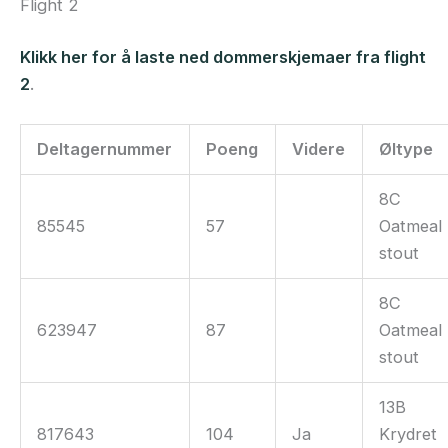
Flight 2
Klikk her for å laste ned dommerskjemaer fra flight
2
.
Deltagernummer
Poeng
Videre
Øltype
8C
85545
57
Oatmeal
stout
8C
623947
87
Oatmeal
stout
13B
817643
104
Ja
Krydret