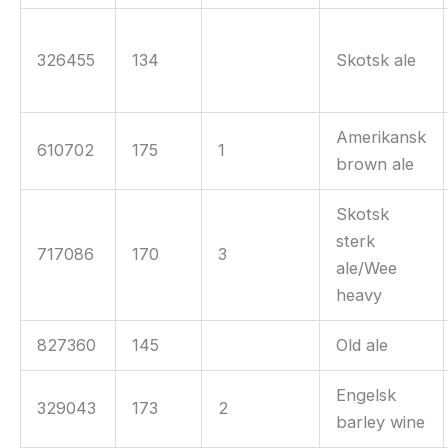
326455
134
Skotsk ale
Amerikansk
610702
175
1
brown ale
Skotsk
sterk
717086
170
3
ale/Wee
heavy
827360
145
Old ale
Engelsk
329043
173
2
barley wine