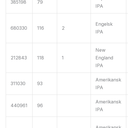
385198
79
IPA
Engelsk
680330
116
2
IPA
New
212843
118
1
England
IPA
Amerikansk
311030
93
IPA
Amerikansk
440961
96
IPA
Amerikansk