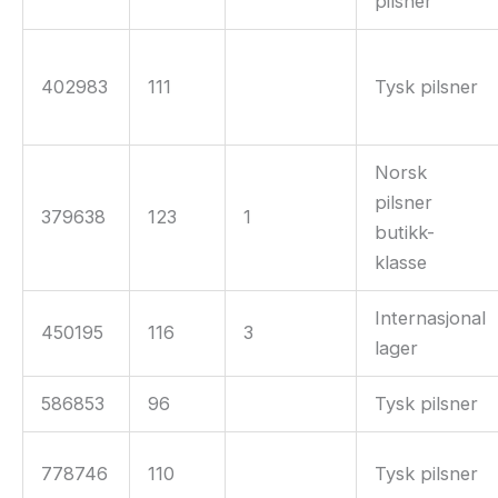
pilsner
402983
111
Tysk pilsner
Norsk
pilsner
379638
123
1
butikk-
klasse
Internasjonal
450195
116
3
lager
586853
96
Tysk pilsner
778746
110
Tysk pilsner