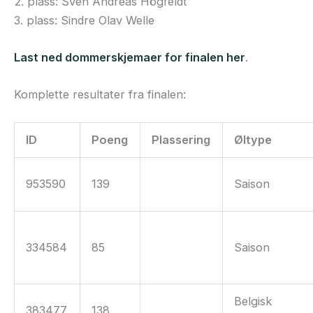
2. plass: Sven Andreas Högfeldt
3. plass: Sindre Olav Welle
Last ned dommerskjemaer for finalen her
.
Komplette resultater fra finalen:
ID
Poeng
Plassering
Øltype
953590
139
Saison
334584
85
Saison
Belgisk
383477
138