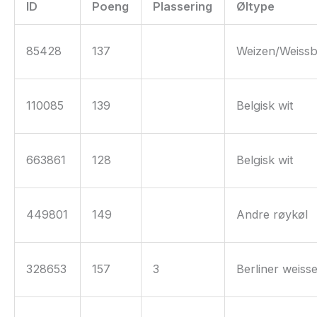
ID
Poeng
Plassering
Øltype
85428
137
Weizen/Weissb
110085
139
Belgisk wit
663861
128
Belgisk wit
449801
149
Andre røykøl
328653
157
3
Berliner weiss