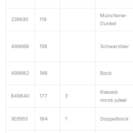
Münchener
239930
119
Dunkel
499666
158
Schwarzbier
499882
168
Bock
Klassisk
849840
177
3
norsk juleøl
303563
184
1
Doppelbock