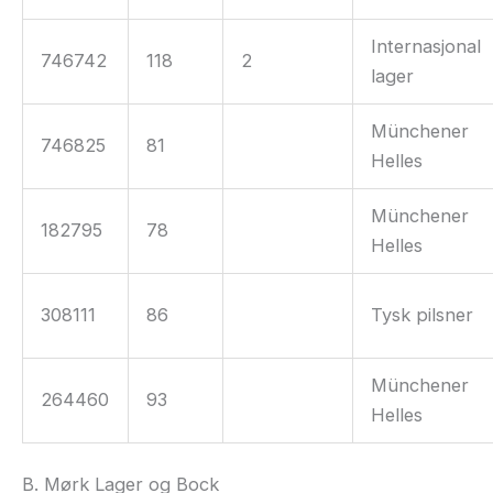
Internasjonal
746742
118
2
lager
Münchener
746825
81
Helles
Münchener
182795
78
Helles
308111
86
Tysk pilsner
Münchener
264460
93
Helles
B. Mørk Lager og Bock