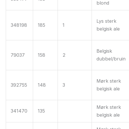
blond
Lys sterk
348198
185
1
belgisk ale
Belgisk
79037
158
2
dubbel/bruin
Mørk sterk
392755
148
3
belgisk ale
Mørk sterk
341470
135
belgisk ale