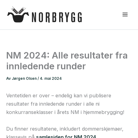
Hopp
rett
til
innholdet
NM 2024: Alle resultater fra
innledende runder
Av
Jørgen Olsen
/
4. mai 2024
Ventetiden er over – endelig kan vi publisere
resultater fra innledende runder i alle ni
konkurranseklasser i årets NM i hjemmebrygging!
Du finner resultatene, inkludert dommerskjemaer,
klassevis på
samlesiden for NM 2024
.