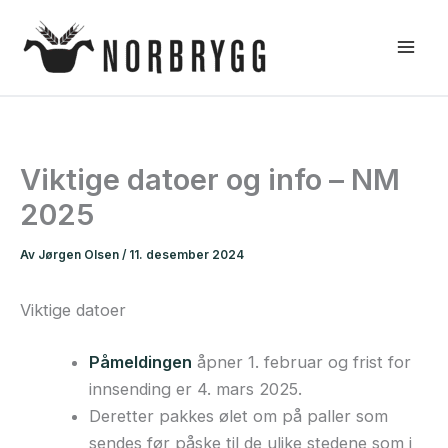
Hopp
rett
til
innholdet
Viktige datoer og info – NM
2025
Av
Jørgen Olsen
/
11. desember 2024
Viktige datoer
Påmeldingen
åpner 1. februar og frist for
innsending er 4. mars 2025.
Deretter pakkes ølet om på paller som
sendes før påske til de ulike stedene som i