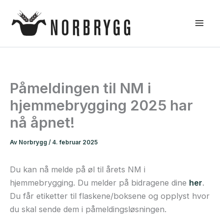
Hopp
rett
til
innholdet
Påmeldingen til NM i
hjemmebrygging 2025 har
nå åpnet!
Av
Norbrygg
/
4. februar 2025
Du kan nå melde på øl til årets NM i
hjemmebrygging. Du melder på bidragene dine
her
.
Du får etiketter til flaskene/boksene og opplyst hvor
du skal sende dem i påmeldingsløsningen.