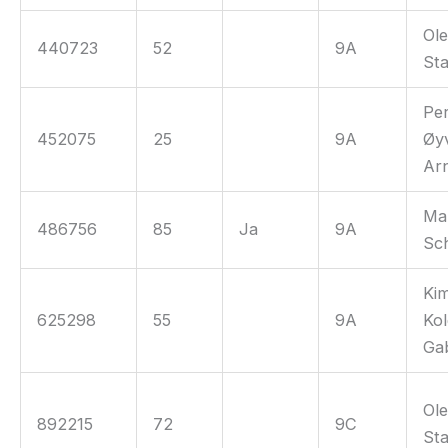
Ole
440723
52
9A
St
Pe
452075
25
9A
Øy
Ar
Ma
486756
85
Ja
9A
Sc
Ki
625298
55
9A
Ko
Ga
Ole
892215
72
9C
St