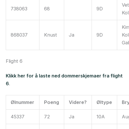
Vet
738063
68
9D
Ko
Ki
868037
Knust
Ja
9D
Ko
Ga
Flight 6
Klikk her for å laste ned dommerskjemaer fra flight
6
.
Ølnummer
Poeng
Videre?
Øltype
Br
45337
72
Ja
10A
Au