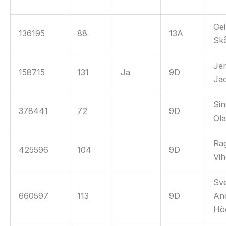
Gei
136195
88
13A
Sk
Jen
158715
131
Ja
9D
Ja
Sin
378441
72
9D
Ola
Ra
425596
104
9D
Vi
Sv
660597
113
9D
An
Hö