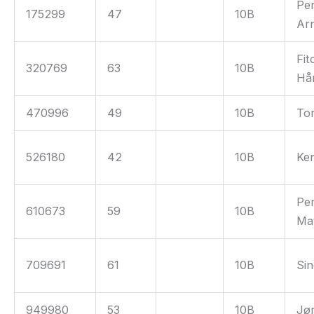
Pe
175299
47
10B
Ar
Fit
320769
63
10B
Hå
470996
49
10B
Tor
526180
42
10B
Ke
Pe
610673
59
10B
Ma
709691
61
10B
Sin
949980
53
10B
Jø