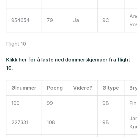
An
954654
79
Ja
9C
Ro
Flight 10
Klikk her for å laste ned dommerskjemaer fra flight
10
.
Ølnummer
Poeng
Videre?
Øltype
Br
199
99
9B
Fi
Jar
227331
108
9B
Kn