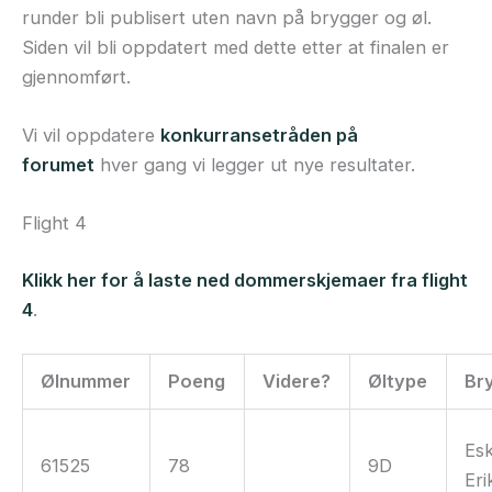
runder bli publisert uten navn på brygger og øl.
Siden vil bli oppdatert med dette etter at finalen er
gjennomført.
Vi vil oppdatere
konkurransetråden på
forumet
hver gang vi legger ut nye resultater.
Flight 4
Klikk her for å laste ned dommerskjemaer fra flight
4
.
Ølnummer
Poeng
Videre?
Øltype
Br
Esk
61525
78
9D
Eri