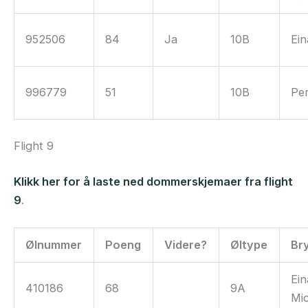
952506
84
Ja
10B
Ein
996779
51
10B
Pe
Flight 9
Klikk her for å laste ned dommerskjemaer fra flight
9
.
Ølnummer
Poeng
Videre?
Øltype
Br
Ein
410186
68
9A
Mi