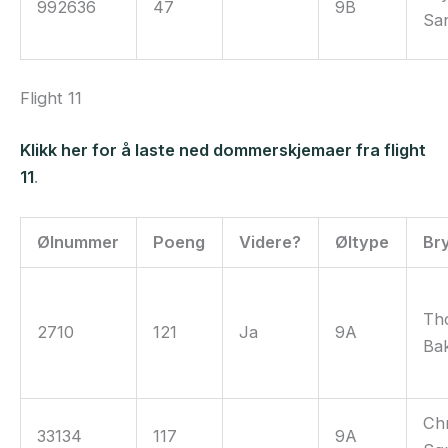
992636
47
9B
Sa
Flight 11
Klikk her for å laste ned dommerskjemaer fra flight
11
.
Ølnummer
Poeng
Videre?
Øltype
Br
Th
2710
121
Ja
9A
Ba
Chr
33134
117
9A