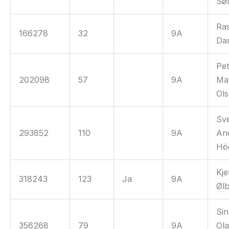
Sø
Ra
166278
32
9A
Da
Pe
202098
57
9A
Ma
Ol
Sv
293852
110
9A
An
Hö
Kjet
318243
123
Ja
9A
Øl
Sin
356268
79
9A
Ol