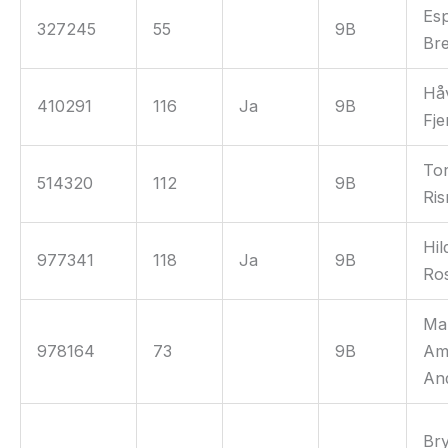
Es
327245
55
9B
Bre
Hå
410291
116
Ja
9B
Fje
To
514320
112
9B
Ris
Hil
977341
118
Ja
9B
Ro
Ma
978164
73
9B
Am
An
Bry