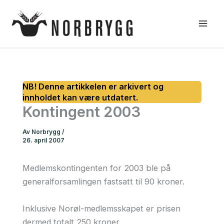
Hopp
rett
til
innholdet
Kontingent 2003
Av
Norbrygg
/
26. april 2007
Medlemskontingenten for 2003 ble på
generalforsamlingen fastsatt til 90 kroner.
Inklusive Norøl-medlemsskapet er prisen
dermed totalt 250 kroner.