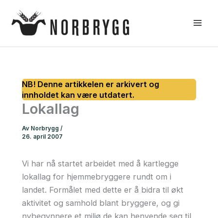
Hopp
rett
til
innholdet
Lokallag
Av
Norbrygg
/
26. april 2007
Vi har nå startet arbeidet med å kartlegge
lokallag for hjemmebryggere rundt om i
landet. Formålet med dette er å bidra til økt
aktivitet og samhold blant bryggere, og gi
nybegynnere et miljø de kan henvende seg til