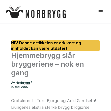
Hopp
rett
til
innholdet
Hjemmebrygg slår
bryggeriene – nok en
gang
Av
Norbrygg
/
2. mai 2007
Gratulerer til Tore Bjørgo og Arild Gjerdseth!
Liungenes ekstra sterke brygg blidgjorde