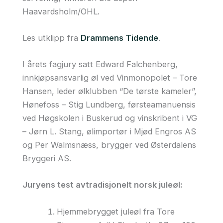
Haavardsholm/OHL.
Les utklipp fra
Drammens Tidende
.
I årets fagjury satt Edward Falchenberg,
innkjøpsansvarlig øl ved Vinmonopolet – Tore
Hansen, leder ølklubben “De tørste kameler”,
Hønefoss – Stig Lundberg, førsteamanuensis
ved Høgskolen i Buskerud og vinskribent i VG
– Jørn L. Stang, ølimportør i Mjød Engros AS
og Per Walmsnæss, brygger ved Østerdalens
Bryggeri AS.
Juryens test avtradisjonelt norsk juleøl:
Hjemmebrygget juleøl fra Tore