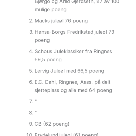
Bjørgo og Arild Gjerdseth, 87 av 100
mulige poeng
Macks juleøl 76 poeng
Hansa-Borgs Fredrikstad juleøl 73
poeng
Schous Juleklassiker fra Ringnes
69,5 poeng
Lervig Juleøl med 66,5 poeng
E.C. Dahl, Ringnes, Aass, på delt
sjetteplass og alle med 64 poeng
"
"
CB (62 poeng)
Frydelund juleøl (61 poeng)