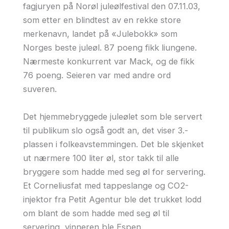
fagjuryen på Norøl juleølfestival den 07.11.03,
som etter en blindtest av en rekke store
merkenavn, landet på «Julebokk» som
Norges beste juleøl. 87 poeng fikk liungene.
Nærmeste konkurrent var Mack, og de fikk
76 poeng. Seieren var med andre ord
suveren.
Det hjemmebryggede juleølet som ble servert
til publikum slo også godt an, det viser 3.-
plassen i folkeavstemmingen. Det ble skjenket
ut nærmere 100 liter øl, stor takk til alle
bryggere som hadde med seg øl for servering.
Et Corneliusfat med tappeslange og CO2-
injektor fra Petit Agentur ble det trukket lodd
om blant de som hadde med seg øl til
servering, vinneren ble Espen