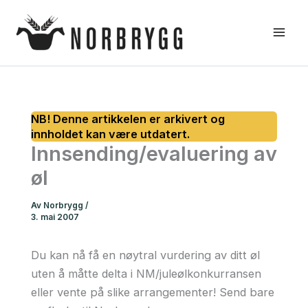
Hopp
rett
til
innholdet
Innsending/evaluering av
øl
Av
Norbrygg
/
3. mai 2007
Du kan nå få en nøytral vurdering av ditt øl
uten å måtte delta i NM/juleølkonkurransen
eller vente på slike arrangementer! Send bare