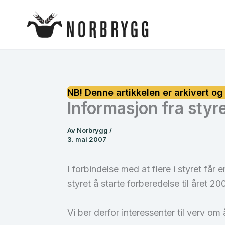
Hopp
rett
til
innholdet
Informasjon fra styr
Av
Norbrygg
/
3. mai 2007
I forbindelse med at flere i styret får
styret å starte forberedelse til året 20
Vi ber derfor interessenter til verv om 