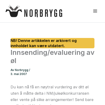
Hopp
rett
til
innholdet
Innsending/evaluering av
øl
Av
Norbrygg
/
3. mai 2007
Du kan nå få en nøytral vurdering av ditt øl
uten å måtte delta i NM/juleølkonkurransen
eller vente på slike arrangementer! Send bare