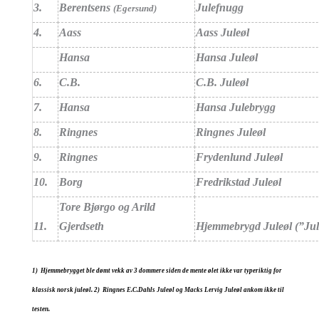
3.
Berentsens
Julefnugg
(Egersund)
4.
Aass
Aass Juleøl
Hansa
Hansa Juleøl
6.
C.B.
C.B. Juleøl
7.
Hansa
Hansa Julebrygg
8.
Ringnes
Ringnes Juleøl
9.
Ringnes
Frydenlund Juleøl
10.
Borg
Fredrikstad Juleøl
Tore Bjørgo og Arild
11.
Gjerdseth
Hjemmebrygd Juleøl (”Ju
1) Hjemmebrygget ble dømt vekk av 3 dommere siden de mente ølet ikke var typeriktig for
klassisk norsk juleøl. 2) Ringnes E.C.Dahls Juleøl og Macks Lervig Juleøl ankom ikke til
testen.