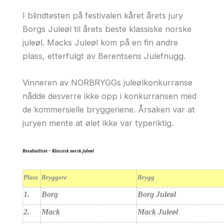
I blindtesten på festivalen kåret årets jury
Borgs Juleøl til årets beste klassiske norske
juleøl. Macks Juleøl kom på en fin andre
plass, etterfulgt av Berentsens Julefnugg.
Vinneren av NORBRYGGs juleølkonkurranse
nådde desverre ikke opp i konkurransen med
de kommersielle bryggeriene. Årsaken var at
juryen mente at ølet ikke var typeriktig.
Resultatliste – Klassisk norsk juleøl
Plass
Bryggere
Brygg
1.
Borg
Borg Juleøl
2.
Mack
Mack Juleøl