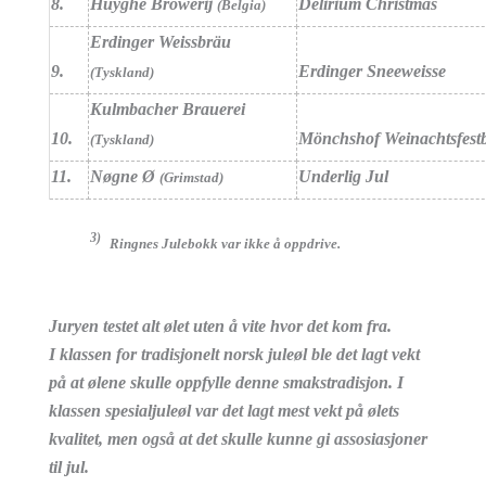
8.
Huyghe Browerij
Delirium Christmas
(Belgia)
Erdinger Weissbräu
9.
Erdinger Sneeweisse
(Tyskland)
Kulmbacher Brauerei
10.
Mönchshof Weinachtsfestb
(Tyskland)
11.
Nøgne Ø
Underlig Jul
(Grimstad)
3)
Ringnes Julebokk var ikke å oppdrive.
Juryen testet alt ølet uten å vite hvor det kom fra.
I klassen for tradisjonelt norsk juleøl ble det lagt vekt
på at ølene skulle oppfylle denne smakstradisjon. I
klassen spesialjuleøl var det lagt mest vekt på ølets
kvalitet, men også at det skulle kunne gi assosiasjoner
til jul.