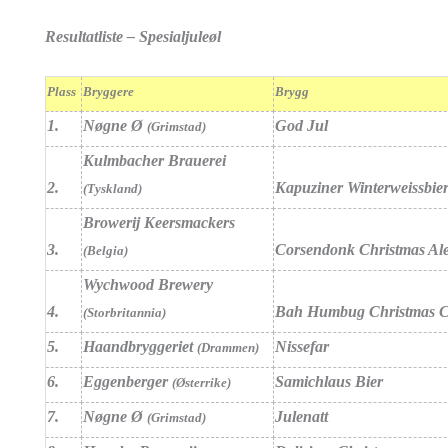
Resultatliste – Spesialjuleøl
Plass
Bryggere
Brygg
1.
Nøgne Ø
God Jul
(Grimstad)
Kulmbacher Brauerei
2.
Kapuziner Winterweissbie
(Tyskland)
Browerij Keersmackers
3.
Corsendonk Christmas Al
(Belgia)
Wychwood Brewery
4.
Bah Humbug Christmas C
(Storbritannia)
5.
Haandbryggeriet
Nissefar
(Drammen)
6.
Eggenberger
Samichlaus Bier
(Østerrike)
7.
Nøgne Ø
Julenatt
(Grimstad)