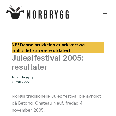
Hopp
rett
til
innholdet
Juleølfestival 2005:
resultater
Av
Norbrygg
/
3. mai 2007
Norøls tradisjonelle Juleølfestival ble avholdt
på Betong, Chateau Neuf, fredag 4.
november 2005.