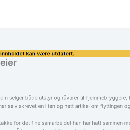
 eier
som selger både utstyr og råvarer til hjemmebryggere, h
ar selv skrevet en liten og nett artikel om flyttingen og
g takke for det fine samarbeidet han har hatt samme