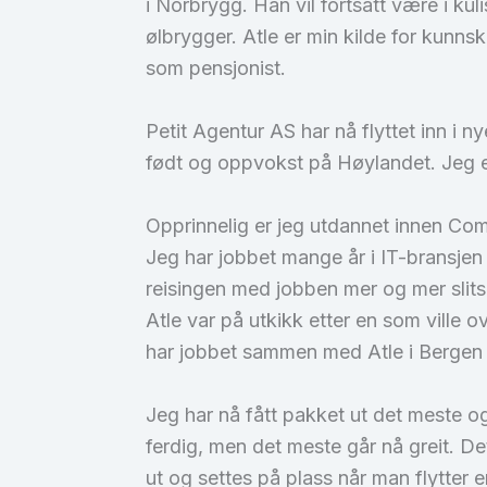
i Norbrygg. Han vil fortsatt være i ku
ølbrygger. Atle er min kilde for kunnskap
som pensjonist.
Petit Agentur AS har nå flyttet inn i 
født og oppvokst på Høylandet. Jeg e
Opprinnelig er jeg utdannet innen Comp
Jeg har jobbet mange år i IT-bransjen 
reisingen med jobben mer og mer slits
Atle var på utkikk etter en som ville ove
har jobbet sammen med Atle i Bergen si
Jeg har nå fått pakket ut det meste og e
ferdig, men det meste går nå greit. De
ut og settes på plass når man flytter 