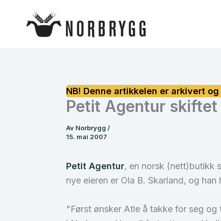
Hopp
rett
til
innholdet
Petit Agentur skiftet
Av
Norbrygg
/
15. mai 2007
Petit Agentur
, en norsk (nett)butikk 
nye eieren er Ola B. Skarland, og han h
"Først ønsker Atle å takke for seg o