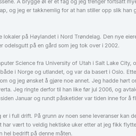
lissene. Å brygge øl er et fag og jeg trenger fortsatt m
, og jeg er takknemlig for at han stiller opp slik han gjør
nye lokaler på Høylandet i Nord Trøndelag. Den nye eiere
r odelsgutt på en gård som jeg tok over i 2002.
uter Science fra University of Utah i Salt Lake City, o
både i Norge og utlandet, og var da basert i Oslo. Etter
om og jeg ønsket å gjøre noe annet. Jeg hadde hørt om 
rta. Jeg ringte derfor til han like før jul 2006, og avtal
den Januar og rundt påsketider var tiden inne for å fly
r i full drift. På grunn av noen sene leveranser kan det t
t har vært to veldig hektiske uker etter at jeg fikk fly
en hel bedrift på denne måten.