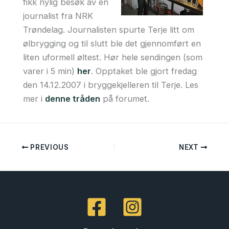
fikk nylig besøk av en
journalist fra NRK
Trøndelag. Journalisten spurte Terje litt om
ølbrygging og til slutt ble det gjennomført en
liten uformell øltest. Hør hele sendingen (som
varer i 5 min)
her
. Opptaket ble gjort fredag
den 14.12.2007 i bryggekjelleren til Terje. Les
mer i
denne tråden
på forumet.
PREVIOUS
NEXT