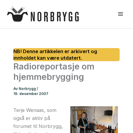
Hopp
rett
til
innholdet
Radioreportasje om
hjemmebrygging
Av
Norbrygg
/
19. desember 2007
Terje Wenaas, som
også er aktiv på
forumet til Norbrygg,