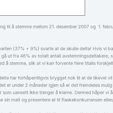
ing til å stemme mellom 21. desember 2007 og 1. februa
lvparten (37% + 9%) svarte at de skulle delta! Hvis vi b
i gå ut fra 46% av totalt antall avstemningsdeltakere, 
å stemme, slik at vi kan forvente flere titalls forskjell
ta har forhåpentligvis brygget nok til at de likevel vil 
 det er under 2 måneder igjen så er det fremdeles muli
ier som uansett ikke trenger å klarne. Dermed håper vi 
e sin malt og presentere øl til flaskekonkurransen eller