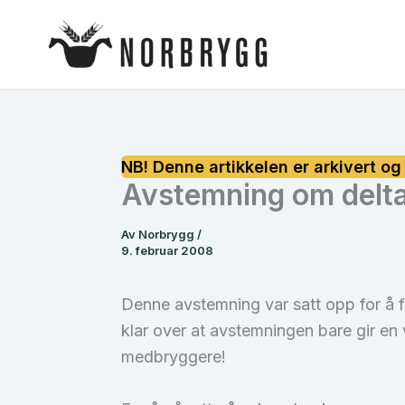
Hopp
rett
til
innholdet
Avstemning om delt
Av
Norbrygg
/
9. februar 2008
Denne avstemning var satt opp for å f
klar over at avstemningen bare gir en 
medbryggere!