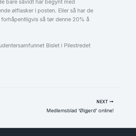
 de bare såvidt har begynt med
de ølflasker i posten. Eller så har de
n forhåpentligvis så tør denne 20% å
udentersamfunnet Bislet i Pilestredet
NEXT
Medlemsblad ‘Ølgjerd’ online!