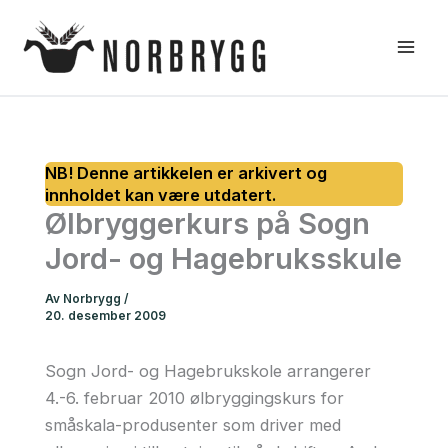
Hopp
rett
til
innholdet
Ølbryggerkurs på Sogn
Jord- og Hagebruksskule
Av
Norbrygg
/
20. desember 2009
Sogn Jord- og Hagebrukskole arrangerer
4.-6. februar 2010 ølbryggingskurs for
småskala-produsenter som driver med