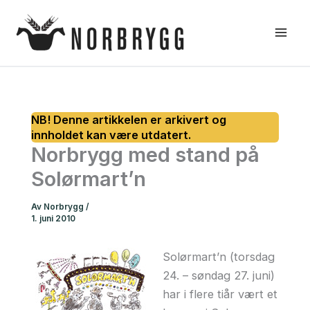
Hopp
rett
til
innholdet
Norbrygg med stand på
Solørmart’n
Av
Norbrygg
/
1. juni 2010
Solørmart’n (torsdag
24. – søndag 27. juni)
har i flere tiår vært et