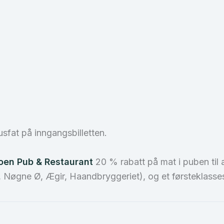
iusfat på inngangsbilletten.
oen Pub & Restaurant
20 % rabatt på mat i puben ti
nn, Nøgne Ø, Ægir, Haandbryggeriet), og et førsteklasse