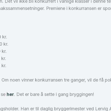
. Det vil ikke bli konkurrert i vanlige klasser i denne t
smakssammensetninger. Premiene i konkurransen er sp
 kr.
0 kr.
 kr.
 kr.
 kr.
Om noen vinner konkurransen tre ganger, vil de få poka
n se
her
. Det er bare å sette i gang bryggingen!
agsholder. Han er til daglig bryggerimester ved Lervig