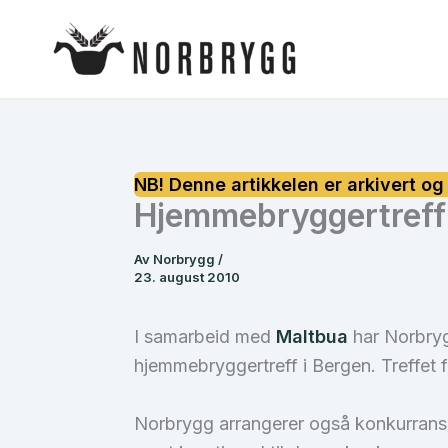
Hopp
rett
til
innholdet
Hjemmebryggertreff 
Av
Norbrygg
/
23. august 2010
I samarbeid med
Maltbua
har Norbrygg
hjemmebryggertreff i Bergen. Treffet f
Norbrygg arrangerer også konkurrans