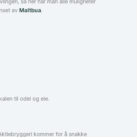
evlingen, så her har man alle muligheter
onset av
Maltbua
.
len til odel og eie.
 Aktiebryggeri kommer for å snakke