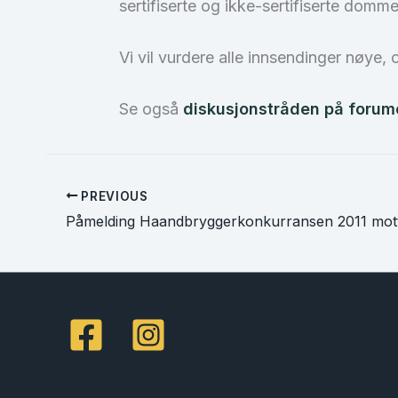
sertifiserte og ikke-sertifiserte domm
Vi vil vurdere alle innsendinger nøye, 
Se også
diskusjonstråden på forum
PREVIOUS
Påmelding Haandbryggerkonkurransen 2011 mott