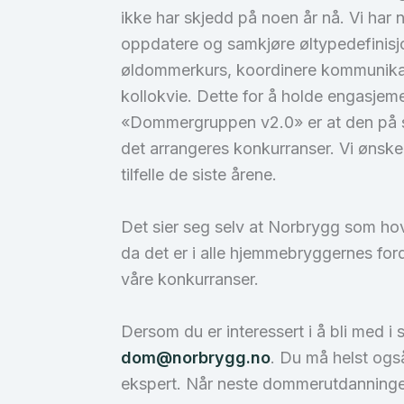
ikke har skjedd på noen år nå. Vi har
oppdatere og samkjøre øltypedefinisj
øldommerkurs, koordinere kommunikasj
kollokvie. Dette for å holde engasje
«Dommergruppen v2.0» er at den på si
det arrangeres konkurranser. Vi ønske
tilfelle de siste årene.
Det sier seg selv at Norbrygg som ho
da det er i alle hjemmebryggernes ford
våre konkurranser.
Dersom du er interessert i å bli med i
dom@norbrygg.no
. Du må helst ogs
ekspert. Når neste dommerutdanningen