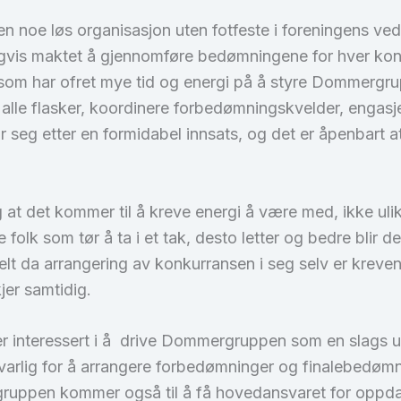
n noe løs organisasjon uten fotfeste i foreningens ve
igvis maktet å gjennomføre bedømningene for hver konku
om har ofret mye tid og energi på å styre Dommergru
 alle flasker, koordinere forbedømningskvelder, engas
 seg etter en formidabel innsats, og det er åpenbart at v
ig at det kommer til å kreve energi å være med, ikke ul
olk som tør å ta i et tak, desto letter og bedre blir det 
t da arrangering av konkurransen i seg selv er krevende
kjer samtidig.
m er interessert i å drive Dommergruppen som en slags u
varlig for å arrangere forbedømninger og finalebedømn
ruppen kommer også til å få hovedansvaret for oppdat