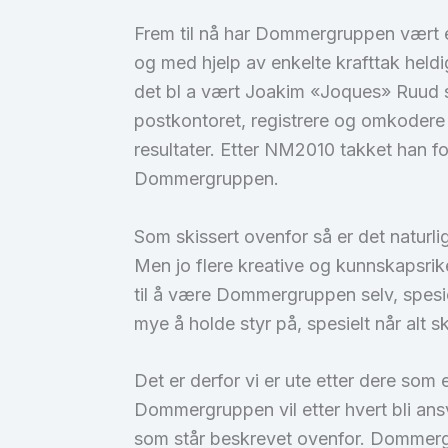
Frem til nå har Dommergruppen vært e
og med hjelp av enkelte krafttak held
det bl a vært Joakim «Joques» Ruud s
postkontoret, registrere og omkodere
resultater. Etter NM2010 takket han for
Dommergruppen.
Som skissert ovenfor så er det naturl
Men jo flere kreative og kunnskapsrike f
til å være Dommergruppen selv, spesiel
mye å holde styr på, spesielt når alt s
Det er derfor vi er ute etter dere so
Dommergruppen vil etter hvert bli ans
som står beskrevet ovenfor. Dommerg