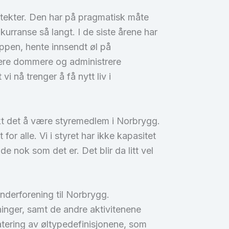
dtekter. Den har på pragmatisk måte
rranse så langt. I de siste årene har
ppen, hente innsendt øl på
jere dommere og administrere
i nå trenger å få nytt liv i
ikt det å være styremedlem i Norbrygg.
for alle. Vi i styret har ikke kapasitet
 nok som det er. Det blir da litt vel
nderforening til Norbrygg.
inger, samt de andre aktivitenene
ering av øltypedefinisjonene, som