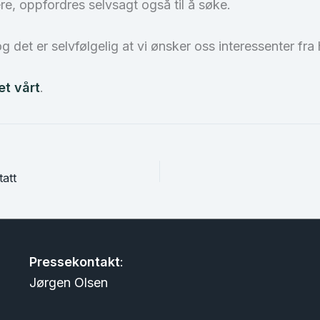
ere, oppfordres selvsagt også til å søke.
og det er selvfølgelig at vi ønsker oss interessenter fra
et vårt
.
att
Pressekontakt
:
Jørgen Olsen