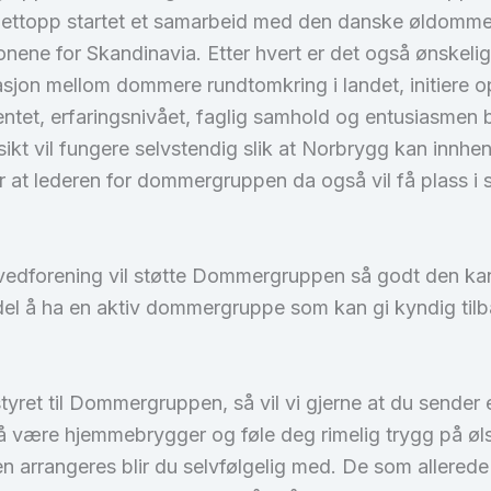
 nettopp startet et samarbeid med den danske øldommer
onene for Skandinavia. Etter hvert er det også ønskel
on mellom dommere rundtomkring i landet, initiere o
mentet, erfaringsnivået, faglig samhold og entusiasme
kt vil fungere selvstendig slik at Norbrygg kan innhe
r at lederen for dommergruppen da også vil få plass i
vedforening vil støtte Dommergruppen så godt den kan
el å ha en aktiv dommergruppe som kan gi kyndig tilbak
 styret til Dommergruppen, så vil vi gjerne at du sender
å være hjemmebrygger og føle deg rimelig trygg på ø
 arrangeres blir du selvfølgelig med. De som allerede