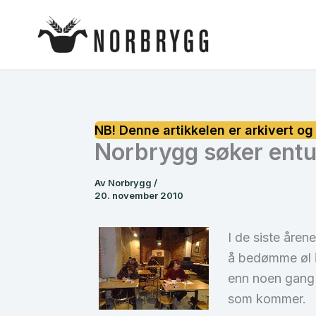
Hopp
rett
til
innholdet
Norbrygg søker ent
Av
Norbrygg
/
20. november 2010
I de siste åren
å bedømme øl i
enn noen gang 
som kommer.