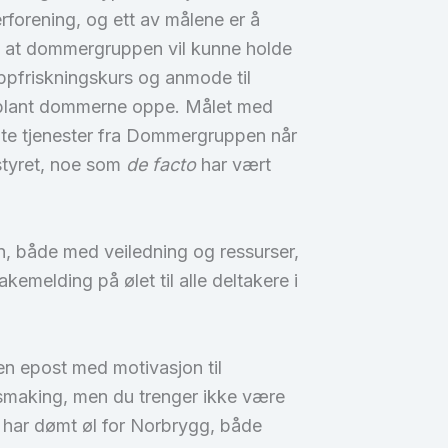
forening, og ett av målene er å
ig at dommergruppen vil kunne holde
ppfriskningskurs og anmode til
n blant dommerne oppe. Målet med
nte tjenester fra Dommergruppen når
 styret, noe som
de facto
har vært
, både med veiledning og ressurser,
emelding på ølet til alle deltakere i
 en epost med motivasjon til
lsmaking, men du trenger ikke være
 har dømt øl for Norbrygg, både