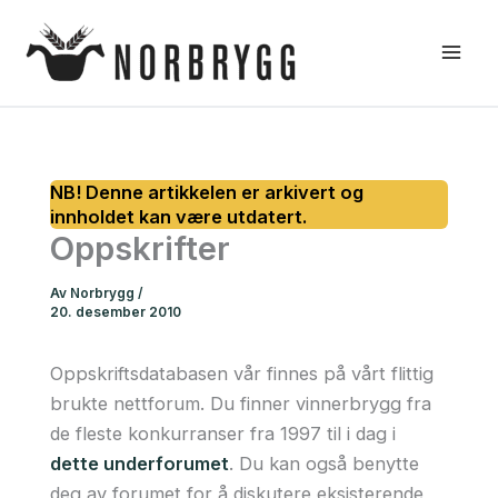
Hopp
rett
til
innholdet
Oppskrifter
Av
Norbrygg
/
20. desember 2010
Oppskriftsdatabasen vår finnes på vårt flittig
brukte nettforum. Du finner vinnerbrygg fra
de fleste konkurranser fra 1997 til i dag i
dette underforumet
. Du kan også benytte
deg av forumet for å diskutere eksisterende