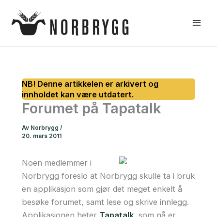
Hopp
rett
til
innholdet
Forumet på Tapatalk
Av
Norbrygg
/
20. mars 2011
Noen medlemmer i
Norbrygg foreslo at Norbrygg skulle ta i bruk
en applikasjon som gjør det meget enkelt å
besøke forumet, samt lese og skrive innlegg.
Applikasjonen heter
Tapatalk
, som nå er